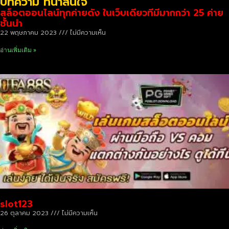
บทความ ที่น่าสนใจ
สล็อตออนไลน์ทุกค่ายดัง ในเว็บเดียวที่มีมากกว่า 25 ค่าย
ชั้นนำ
22 พฤษภาคม 2023
ไม่มีความเห็น
อ่านเพิ่มเติม »
slot123
26 ตุลาคม 2023
ไม่มีความเห็น