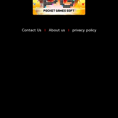
Contact Us
About us
privacy policy