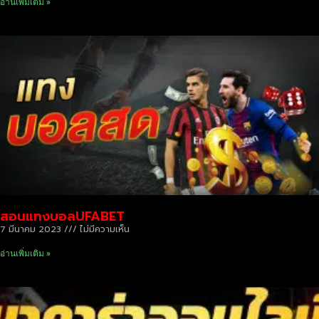
อ่านเพิ่มเติม »
สอนแทงบอลUFABET
7 มีนาคม 2023
ไม่มีความเห็น
อ่านเพิ่มเติม »