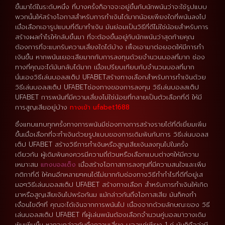
ขึ้นมาได้ในระดับหนึ่ง ที่บางครั้งก็อาจจะอยู่ขึ้นกับนักพนันว่าจะใช้รูปแบบ
พวกนั้นให้สร้างโอกาสสำหรับการทำเงินได้มากน้อยเพียงใดที่พนันลงไป
เมื่อเลือกเอารูปแบบที่ดีมาทำเงิน มันย่อมเป็นวิธีที่ดีไม่ใช่น้อยสำหรับการ
สร้างผลกำไรให้กลับขึ้นมา ที่จะต้องขึ้นอยู่กับนักพนันว่าสุดท้ายคุณ
ต้องการที่จะแบกรับความเสี่ยงใดได้บ้าง เพื่อเอามาต่อยอดให้มีการทำ
เงินขึ้น หากพนันเยอะเสียมากกับการลงทุนด้วยจำนวนบอลที่มาก ช่อง
ทางที่คุณจะได้มันกลับได้มาก เมื่อเปรียบเทียบกับจำนวนบอลที่มาก
นั่นเองวิธีเล่นบอลสเต็ป UFABETสร้างทางเลือกสำหรับการทำเงินด้วย
วิธีเล่นบอลสเต็ป UFABETช่องทางของการลงทุน วิธีเล่นบอลสเต็ป
UFABET การพนันที่มีความเสี่ยงไม่ใช่น้อยที่กลายเป็นตัวเลือกที่ดี ให้มี
การสูญเสียอยู่บ้าง
ทางเข้า ufabet1688
ซึ่งแทบแทบทุกครั้งทางการพนันมีช่องทางการสร้างรายได้ที่ดีเยี่ยมเพิ่ม
ขึ้นเมื่อเลือกที่จะทำเงินด้วยรูปแบบของการเดิมพันกับการ วิธีเล่นบอลส
เต็ป UFABET สร้างวิธีการทำเงินหรือสูญเสียเงินลงทุนไปในครั้ง
เดียวกัน ผู้เดิมพันคงควรมีความถี่ถ้วนหรือเลือกแบบต่างๆให้มีความ
เหมาะสม
แทงบอลเต็ง
เมื่อสร้างโอกาสการลงทุนที่มีความสนใจและเพิ่ม
กติกาที่ดี ให้คนอีกหลายๆคนได้ไม่ยากกับช่องทางวิธีทำกำไรที่ดีที่อยู่เส
มอๆวิธีเล่นบอลสเต็ป UFABET สร้างทางเลือก สำหรับการทำเงินให้เกิด
มาหรือสูญเสียเงินไปพร้อกันม แม้กล่าวกันถึงโอกาสเสีย มันก็คงทำ
เงื่อนไขดีๆที่ คุณจะได้เงินจากการพนันไป เนื่องจากด้วยลักษณะของ วิธี
เล่นบอลสเต็ป UFABET ที่ผู้เล่นพนันต้องเลือกจำนวนคู่บอลมาวางเดิม
พันเพิ่มขึ้น หากจะกล่าวกันถึงความเสี่ยง บอลแค่เพียง 1 คู่ มันก็ถือว่ามี