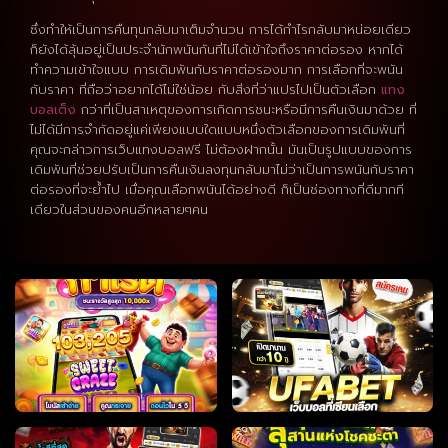
ซึ่งทำให้เป็นการคืนทุนกลับมาเต็มจำนวน การได้กำไรกลับมาหน่อยเดียว
ก็ยังได้ลุ้นอยู่เป็นประจำนักพนันกันที่ไม่ได้เข้าใจถึงราคาต่อรอง หากได้
ทำความเข้าใจแบบ การเดิมพันกับราคาต่อรองมาก การเลือกที่จะพนัน
กับราคา ที่ถือว่าอยากได้ไม่ใช่น้อย กับสิ่งที่ว่าแปรไปเป็นตัวเลือก
แทง
บอลเต็ง
กว่าที่เป็นสาเหตุของการเกิดการชนะหรือมีการคืนเงินมาด้วย ที่
ไม่ได้มีการจำกัดอยู่แค่เพียงแบบใดแบบหนึ่งตัวเลือกของการเดิมพันที่
คุณจะกล่าวการเว็บแทงบอลฟรี ไม่ต้องฝากนั้น มันเป็นรูปแบบของการ
เดิมพันที่ช่วยปรับเป็นการคืนเงินลงทุนกลับมาไม่ว่าเป็นการพนันกับราคา
ต่อรองที่จะย้ำไป เมื่อคุณเลือกพนันได้อย่างดี ก็เป็นช่องทางที่ดีมากที
เดียวในส่วนของคนอีกหลายๆคน