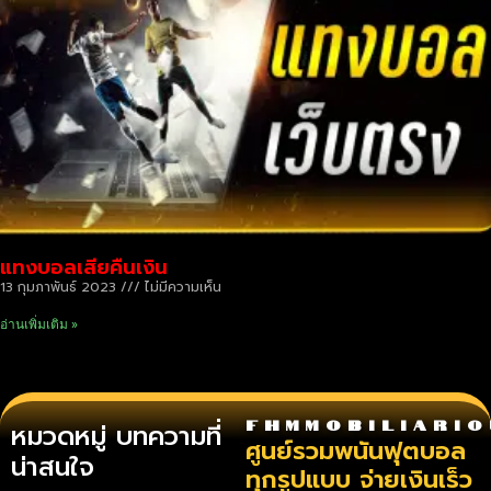
แทงบอลเสียคืนเงิน
13 กุมภาพันธ์ 2023
ไม่มีความเห็น
อ่านเพิ่มเติม »
fhmmobiliari
หมวดหมู่ บทความที่
ศูนย์รวมพนันฟุตบอล
น่าสนใจ
ทุกรูปแบบ จ่ายเงินเร็ว