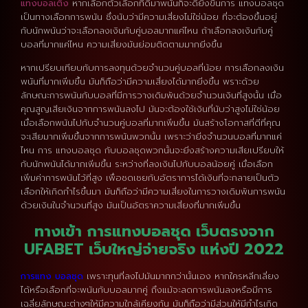
แทงบอลเต็ง
หากเลือกตัวเลือกที่ดีมาพนันก็จะดียิ่งขึ้นการ แทงบอลชุด
เป็นทางเลือกการพนัน ซึ่งนับว่ามีความเสี่ยงไม่ใช่น้อย ที่จะต้องขึ้นอยู่
กับนักพนันว่าจะเลือกลงเงินกับคู่บอลมากแค่ไหน ถ้าเลือกลงเงินกับคู่
บอลที่มากแค่ไหน ความเสี่ยงมันย่อมติดตามมากยิ่งขึ้น
หากเปรียบเทียบกับการลงทุนด้วยจำนวนคู่บอลที่น้อย การเลือกลงเงิน
พนันที่มากเพิ่มขึ้น มันก็ถือว่ามีความเสี่ยงได้มากยิ่งขึ้น พราะด้วย
ลักษณะการพนันกับบอลที่มีการวางเดิมพันด้วยจำนวนเงินที่สูงนั้น เมื่อ
คุณสูญเสียเงินจากการพนันลงไป มันจะต้องใช้เงินที่นับว่าสูงไม่ใช่น้อย
เมื่อเลือกพนันไปกับจำนวนคู่บอลที่มากเพิ่มขึ้น มันสร้างโอกาสที่ดีที่คุณ
จะเสียมากเพิ่มขึ้นจากการพนันพวกนั้น เพราะว่ายิ่งจำนวนบอลที่มากแค่
ไหน การ แทงบอลชุด กับบอลชุดพวกนั้นจะยิ่งสร้างความเสียเปรียบให้
กับนักพนันได้มากเพิ่มขึ้น ระหว่างที่ลงเงินไปกับบอลน้อยคู่ เมื่อเลือก
เพิ่มค่าการพนันไว้ที่สูง เพื่อชดเชยกับอัตราการได้เงินที่จะกลายเป็นตัว
เลือกให้เกิดกำไรขึ้นมา มันก็ถือว่ามีความเสี่ยงในการวางเดิมพันการพนัน
ด้วยเงินในจำนวนที่สูง มันเป็นอัตราความเสี่ยงที่มากเพิ่มขึ้น
ทางเข้า การแทงบอลชุด เว็บตรงจาก
UFABET เว็บใหญ่จ่ายจริง แห่งปี 2022
การแทง บอลชุด
เพราะทุนที่ลงไปมันมากกว่านั้นเอง หากใครหลีกเลี่ยง
ได้หรือเลือกที่จะพนันกับบอลมากคู่ ถึงแม้จะลดการพนันลงหรือมีการ
เฉลี่ยลักษณะต่างๆให้มีความใกล้เคียงกัน มันก็ถือว่ามีส่วนให้มีกำไรเกิด