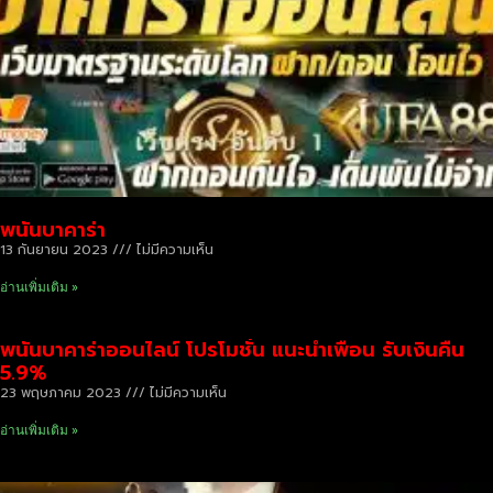
พนันบาคาร่า
13 กันยายน 2023
ไม่มีความเห็น
อ่านเพิ่มเติม »
พนันบาคาร่าออนไลน์ โปรโมชั่น แนะนำเพื่อน รับเงินคืน
5.9%
23 พฤษภาคม 2023
ไม่มีความเห็น
อ่านเพิ่มเติม »