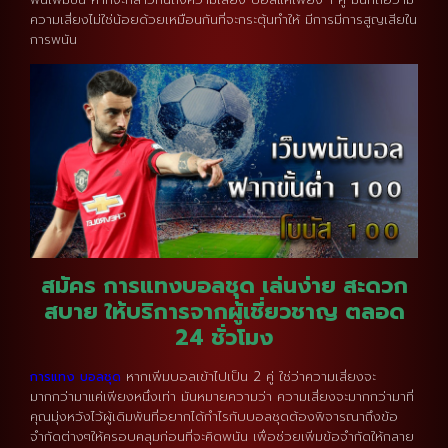
ความเสี่ยงไม่ใช่น้อยด้วยเหมือนกันที่จะกระตุ้นทำให้ มีการมีการสูญเสียใน
การพนัน
สมัคร การแทงบอลชุด เล่นง่าย สะดวก
สบาย ให้บริการจากผู้เชี่ยวชาญ ตลอด
24 ชั่วโมง
การแทง บอลชุด
หากเพิ่มบอลเข้าไปเป็น 2 คู่ ใช่ว่าความเสี่ยงจะ
มากกว่ามาแค่เพียงหนึ่งเท่า มันหมายความว่า ความเสี่ยงจะมากกว่ามาที่
คุณมุ่งหวังไว้ผู้เดิมพันที่อยากได้กำไรกับบอลชุดต้องพิจารณาถึงข้อ
จำกัดต่างๆให้ครอบคลุมก่อนที่จะคิดพนัน เพื่อช่วยเพิ่มข้อจำกัดให้กลาย