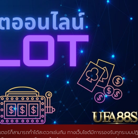
วเตอร์ก็สามารถทำได้สะดวกเช่นกัน ทางเว็บไซต์มีการรองรับทุกระบบปฏ