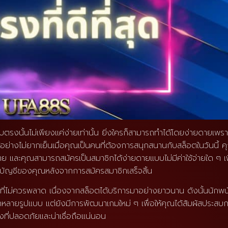
บตรงนั้นไม่เพียงแค่ง่ายเท่านั้น ยิ่งใครก็สามารถทำได้โดยง่ายดายเพรา
ย่างไม่ยากเย็นเมื่อคุณเป็นคนที่ต้องการสนุกสนานกับสล็อตในวันนี้ คุ
ละคุณสามารถสมัครเป็นสมาชิกได้ง่ายดายแบบไม่มีค่าใช้จ่ายใด ๆ เพิ่มเต
มในบัญชีของคุณหลังจากการสมัครสมาชิกเสร็จสิ้น
่ไม่ควรพลาด เนื่องจากสล็อตได้บริการมาอย่างยาวนาน ดังนั้นนักพนันห
ลายรูปแบบ แต่ยังมีการพัฒนาเกมใหม่ ๆ เพื่อให้คุณได้สัมผัสประสบการณ
งที่ปลอดภัยและน่าเชื่อถือแน่นอน