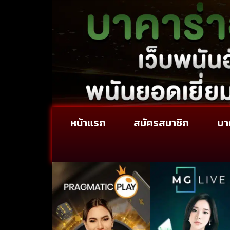
หน้าแรก
สมัครสมาชิก
บา