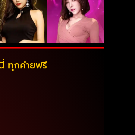
ี่ ทุกค่ายฟรี