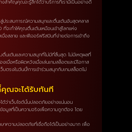
สำคัญคุณจะรู้สึกได้ว่าบริการที่เรามีเป็นอย่างดี
สู่ประสบการณ์ความสนุกและตื่นเต้นอันสุดคลาส
ะทำให้คุณตื่นเต้นเหมือนเข้าสู่โลกแห่ง
ื่อสลาย และฟีเจอร์ฟรีสปินที่ง่ายต่อการเข้าถึง
นเต้นและความสนุกที่ไม่มีที่สิ้นสุด ไม่มีเหตุผลที่
งเบื่อหรือผิดหวังเมื่อเล่นเกมสล็อตและมีโอกาส
บตรงในวันนี้!การเข้าร่วมสนุกกับเกมสล็อตไม่
่คุณจะได้รับทันที
ได้ว่าเว็บไซต์นั้นปลอดภัยอย่างแน่นอน
ุข้อมูลที่เป็นความจริงเพื่อความถูกต้อง โดย
กษาความปลอดภัยที่เชื่อถือได้เป็นอย่างมาก เพื่อ