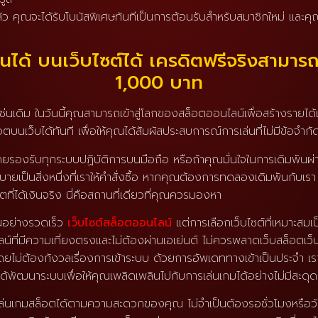
้ว คุณจะได้รับโบนัสพิเศษทันทีเป็นการต้อนรับสำหรับสมาชิกใหม่ และคุณ
นได้ บนเว็บไซต์ได้ เครดิตฟรีจริงสามาร
1,000 บาท
 เช่นเดิม ในวันนี้คุณสามารถเข้าสู่โลกของสล็อตออนไลน์เพื่อสร้างรายไ
อตบนเว็บได้ทันที เพื่อให้คุณได้สัมผัสประสบการณ์การเล่นที่ไม่มีข้อจำกัด
โดยรองรับทุกระบบปฏิบัติการบนมือถือ หรือถ้าคุณมั่นใจในการเดิมพันผ่
ายเป็นสิ่งหนึ่งที่เราให้คำสั่งซื้อ หากคุณต้องการทดลองเดิมพันกับเรา 
ที่ได้เงินจริง นี่คือสถานที่เดียวที่คุณควรมองหา
้นอย่างรวดเร็ว
เว็บไซต์สล็อตออนไลน์
แต่การเลือกเว็บไซต์ที่เหมาะสมเป
่มีความเที่ยงตรงและไม่ต้องผ่านเอเย่นต์ ไม่ควรพลาดเว็บสล็อตเว็บตรงที่
ไม่ต้องกังวลเรื่องการเข้าระบบ ด้วยการอัพเดททางเข้าเป็นประจำ เรา
าได้พัฒนาระบบเพื่อให้คุณเพลิดเพลินไปกับการเล่นเกมได้อย่างไม่มีสะดุด
ล่นเกมสล็อตได้ตามความสะดวกของคุณ ไม่จำเป็นต้องรอชั่วโมงหรือวันเว