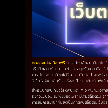
ทดลองเล่นสล็อตฟรี
การสมัครเข้าเล่นสล็อตในเว็
หรือมือเสมอก็สามารถเข้าร่วมสนุกกับเกมสล็อตได้อ
การเล่น เพราะสล็อตได้รับความนิยมอย่างแพร่หลาย แ
รับโบนัสพิเศษอีกด้วย ซึ่งจะเป็นการเติมเงินเพิ่
สำหรับนักเล่นเกมสล็อตคนใหญ่ ๆ จะพบกับโอกาสที
อย่างแน่นอน ไม่เพียงแต่เพราะมีเกมสล็อตในหลากห
การสมัครสมาชิกที่นี่ยังเป็นการเล่นสล็อตในเว็บตร