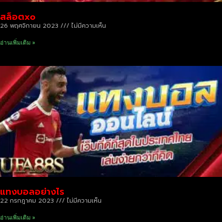
สล็อตxo
26 พฤศจิกายน 2023
ไม่มีความเห็น
อ่านเพิ่มเติม »
แทงบอลอย่างไร
22 กรกฎาคม 2023
ไม่มีความเห็น
อ่านเพิ่มเติม »