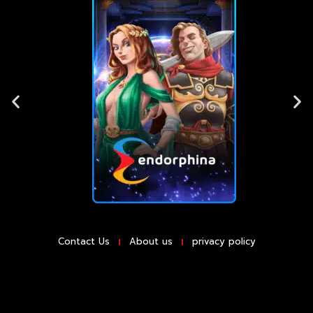
Contact Us
About us
privacy policy