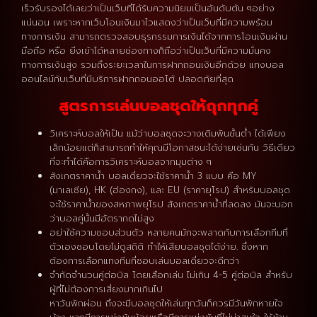
เร็วรับรองได้เลยว่าเป็นเว็บที่ได้รับความนิยมเป็นอันดับต้น ๆอย่าง
แน่นอน เพราะหากเว็บโอนเงินมาไวแสดงว่าเป็นเว็บที่มีความพร้อม
ทางการเงิน สามารถตรวจสอบธุรกรรมการเงินได้จากการโอนเงินผ่าน
มือถือ หรือ ยิ่งเข้าได้หลายช่องทางก็ถือว่าเป็นเว็บที่มีความมั่นคง
ทางการเงินสูง รวมถึงระยะเวลาในการฝากถอนเงินอีกด้วย แทงบอล
ออนไลน์กับเว็บที่มีบริการฝากถอนออโต้ ปลอดภัยที่สุด
สูตรการเล่นบอลชุดให้ถุกทุกคู่
วิเคราะห์บอลให้เป็น แม้ว่าบอลชุดจะวางเดิมพันขั้นต่ำ ได้เพียง
เล็กน้อยแต่ก็สามารถทำให้คุณมีโอกาสชนะได้ง่ายเช่นกัน วิธีเดียว
ที่จะทำได้คือการวิเคราะห์บอลจากมุมต่าง ๆ
สังเกตราคาน้ำ บอลเดี่ยวจะใช้ราคาน้ำ 3 แบบ คือ MY
(มาเลเซีย), HK (ฮ่องกง), และ EU (ราคายุโรป) สำหรับบอลชุด
จะใช้ราคาน้ำของสหภาพยุโรป สังเกตราคาน้ำที่ลดลง มันจะบอก
ว่าบอลคู่นั้นมีอัตรากดไม่สูง
อย่าใช้ความชอบส่วนตัว หลายคนมักจะพลาดกับการเลือกทีมที่
ตัวเองชอบโดยไม่ดูสถิติ ทำให้เสียบอลชุดได้ง่าย. ซึ่งหาก
ต้องการเลือกแทงทีมที่ชอบเล่นบอลเดี่ยวจะดีกว่า
จำกัดจำนวนคู่ต่อบิล โดยเลือกเล่น ไม่เกิน 4-5 คู่ต่อบิล สำหรับ
ผู้ที่ไม่ต้องการเสี่ยงมากเกินไป
หาวันพักผ่อน ถึงจะมีบอลชุดให้เล่นทุกวันก็ควรมีวันพักหายใจ