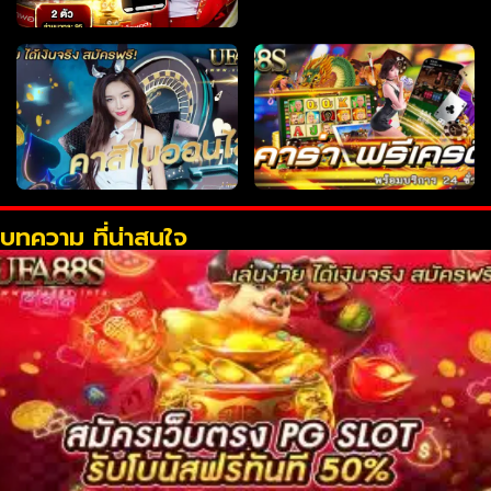
บทความ ที่น่าสนใจ