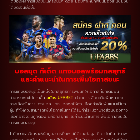
ได้ของผลการแข่งขันในครั้งนั้นๆ ด้วย ย่อมทำให้นักพนันมองเห็นชัยชนะ
ได้ชัดเจนยิ่งขึ้น
บอลชุด ทีเด็ด แทงบอลพร้อมกลยุทธ์
และคำแนะนำในการเพิ่มโอกาสชนะ
การแทงบอลชุดเป็นหนึ่งในกลยุทธ์การพนันที่ให้โอกาสที่นักเดิมพัน
สามารถชนะได้มากขึ้น
สมัคร UFABET
ด้วยการเลือกเดิมพันหลายๆ
ทางเลือกในการแทงบอล แทงบอลชุดให้คุณเลือกทำเดิมพันแบบเป็นก
ลุ่ม ทำให้คุณสามารถเพิ่มโอกาสในการได้รับกำไรแม้ว่าบางส่วนของทาง
เลือกอาจจะไม่ถูกต้อง นี่คือกลยุทธ์และคำแนะนำในการเพิ่มโอกาสชนะใน
การแทงบอลชุด
1. ศึกษาและวิเคราะห์ข้อมูล: การศึกษาสถิติและข้อมูลเกี่ยวกับทีม สภาพ
ร่างกายของผู้เล่น บอลชุด ทีเด็ด และเงื่อนไขการแข่งขัน จะช่วยให้คุณ