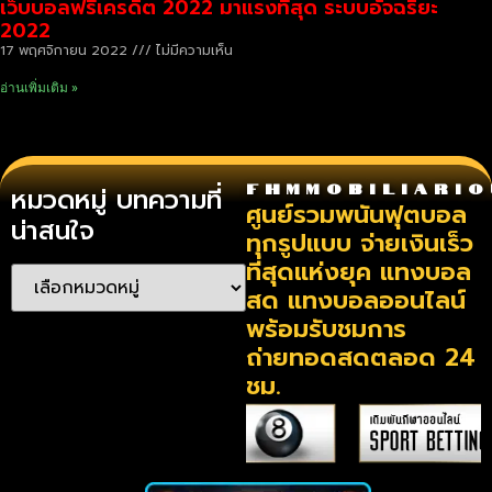
เว็บบอลฟรีเครดิต 2022 มาแรงที่สุด ระบบอัจฉริยะ
2022
17 พฤศจิกายน 2022
ไม่มีความเห็น
อ่านเพิ่มเติม »
fhmmobiliari
หมวดหมู่ บทความที่
ศูนย์รวมพนันฟุตบอล
น่าสนใจ
ทุกรูปแบบ จ่ายเงินเร็ว
ที่สุดแห่งยุค แทงบอล
สด แทงบอลออนไลน์
พร้อมรับชมการ
ถ่ายทอดสดตลอด 24
ชม.