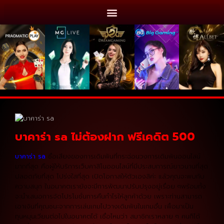
บาคาร่า sa ไม่ต้องฝาก ฟรีเคดิต 500
บาคาร่า sa
ชื่อเสียงของการเดิมพันที่กระฉ่อนวงการเดิมพันออนไลน์
มากที่สุด คือผู้ให้บริการเว็บคาสิโนออนไลน์ที่มีประสบการณ์ยาวนานที่สุด
ปลอดภัยที่สุด โปร่งใสที่สุด เปิดโอกาสให้ตัวเองสิค่ะ แล้วคุณจะพบกับ
ความสนุก ในอนาคตเรายังจะมีการพัฒนาปรับปรุงอยู่เรื่อย ๆพร้อมทั้ง
จะนำเสนอการจัดโปรโมชั่นการคืนกำไรให้ลูกค้าด้วย เพราะท่านสามารถ
เอาเงินที่คุณชนะจากการเล่นเกมไปวางเดิมพันในเกมอื่น เพื่อมาเป็น
ทุนหมุนเวียนต่อไปในอนาคตได้ เชื่อไหมว่า สมาชิกเราหลาย ๆ คนก็ได้