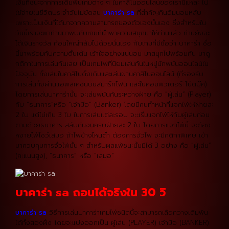
เงินที่ชนะจากการเดิมพันเกมต่าง ๆ ในคาสิโนออนไลน์ของเรานี่แหละ ไป
ใช้จ่ายในชีวิตประจำวันไม่ขัดสน
บาคาร่า sa
ที่สำคัญกินอิ่มนอนหลับ
เพราะเป็นเงินที่ได้มาจากความสามารถของตัวเองนั้นเอง ซึ่งสำหรับใน
วันนี้เราจะพาท่านมาพบกับเกมที่นำพาความสนุกมาให้ท่านแล้ว ท่านยังจะ
ได้เงินรางวัล ก้อนใหญ่กลับไปด้วยนั่นเอง กับเกมที่มีชื่อว่า บาคาร่า ชื่อ
นี้มาพร้อมกับความตื่นเต้น เร้าใจอย่างแน่นอน มาสนุกไปพร้อมกัน มาดู
กติกาในการเล่นกันเลย เป็นเกมไพ่ที่นิยมเล่นกันในหมู่นักพนันออนไลน์ใน
ปัจจุบัน ทั้งเล่นในคาสิโนดั้งเดิมและเล่นผ่านคาสิโนออนไลน์ (ที่รองรับ
การเล่นทั้งผ่านแอพลิเคชันบนสมาร์ทโฟน และในคอมพิวเตอร์ โน้ตบุ๊ค)
โดยการเล่นบาคาร่านั้น จะเล่นพนันกันระหว่างฝ่าย คือ “ผู้เล่น” (Player)
กับ “ธนาคาร”หรือ “เจ้ามือ” (Banker) โดยมีคนทำหน้าที่แจกไพ่ให้ฝ่ายละ
2 ใบ แต่ไม่เกิน 3 ใบ ในการเล่นแต่ละรอบ จะะเริ่มแจกไพ่ไห้กับผู้เล่นก่อน
ตามด้วยธนาคาร สลับกันจนครบฝ่ายละ 2 ใบ โดยการแจกไพ่นี้ จะต้อง
หงายไพ่โชว์เสมอ ถ้าไพ่ข้างไหนต่ำ ต้องการจั่วไพ่ จะมีกติกาพิเศษ เข้า
มาควบคุมการจั่วไพ่นั้น ๆ สำหรับผลแพ้ชนะนั้นมีได้ 3 อย่าง คือ “ผู้เล่น”
(คะแนนสูง), “ธนาคาร” หรือ “เสมอ”
บาคาร่า sa ถอนได้จริงใน 30 วิ
บาคาร่า sa
วิธีการเล่นบาคาร่าเกมไพ่ชนิดนี้จะสามารถเลือกวางเดิมพัน
ได้ทั้งสองฝั่ง โดยจะแบ่งออกเป็น ผู้เล่น (PLAYER) เจ้ามือ (BANKER)