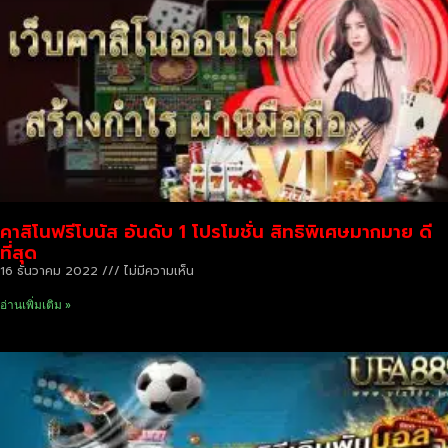
คาสิโนฟรีโบนัส อันดับ 1 โปรโมชั่น สิทธิพิเศษมากมาย ดี
ที่สุด
16 ธันวาคม 2022
ไม่มีความเห็น
อ่านเพิ่มเติม »