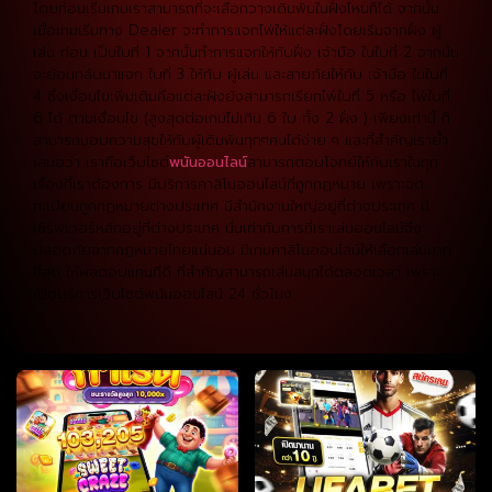
โดยก่อนเริ่มเกมเราสามารถที่จะเลือกวางเดิมพันในฝั่งไหนก็ได้ จากนั้น
เมื่อเกมเริ่มทาง Dealer จะทำการแจกไพ่ให้แต่ละฝั่งโดยเริ่มจากฝั่ง ผู้
เล่น ก่อน เป็นใบที่ 1 จากนั้นทำการแจกให้กับฝั่ง เจ้ามือ ในใบที่ 2 จากนั้น
จะย้อนกลับมาแจก ใบที่ 3 ให้กับ ผู้เล่น และสายภัยให้กับ เจ้ามือ ในใบที่
4 ซึ่งเงื่อนไขเพิ่มเติมคือแต่ละฝั่งยังสามารถเรียกไพ่ใบที่ 5 หรือ ไพ่ใบที่
6 ได้ ตามเงื่อนไข (สูงสุดต่อเกมไม่เกิน 6 ใบ ทั้ง 2 ฝั่ง ) เพียงเท่านี้ ก็
สามารถมอบความสุขให้กับผู้เดิมพันทุกๆคนได้ง่าย ๆ และที่สำคัญเราย้ำ
เสมอว่า เราคือเว็บไซต์
พนันออนไลน์
สามารถตอบโจทย์ให้กับเราในทุก
เรื่องที่เราต้องการ มีบริการคาสิโนออนไลน์ที่ถูกกฏหมาย เพราะจด
ทะเบียนถูกกฏหมายต่างประเทศ มีสำนักงานใหญ่อยู่ที่ต่างประเทศ มี
เซิร์ฟเวอร์หลักอยู่ที่ต่างประเทศ นั่นเท่ากับการที่เราเล่นออนไลน์จึง
ปลอดภัยจากกฏหมายไทยแน่นอน มีเกมคาสิโนออนไลน์ให้เลือกเล่นมาก
ที่สุด ให้ผลตอบแทนที่ดี ที่สำคัญสามารถเล่นสนุกได้ตลอดเวลา เพราะ
เปิดบริการเว็บไซต์พนันออนไลน์ 24 ชั่วโมง