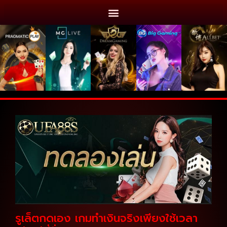
รูเล็ตกดเอง เกมทำเงินจริงเพียงใช้เวลา