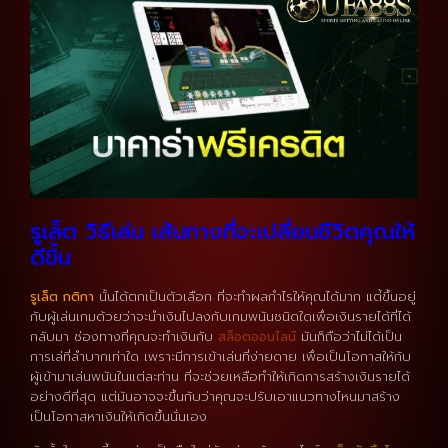
รูเล็ต วิธีเล่น เส้นทางที่จะเปลี่ยนชีวิตคุณให้
ดีขึ้น
รูเล็ต กติกา
นั้นได้ตกเป็นตัวเลือก ที่จะทำผลกำไรให้คุณได้มาก แต่้ขึ้นอยู่
กับผู้เล่นเกมด้วยว่าจะนำเงินไปลงกับเกมพนันชนิดใดเพื่อเงินรายได้ที่ได้
กลับมา ช่องทางที่คุณจะทำเงินกับ
สล็อตออนไลน์
มันก็ถือว่าไม่ได้เป็น
การเล่ที่ลำบากเท่าใด เพราะมีการเข้าเล่นที่ง่ายดาย เพื่อเป็นโอกาสให้กับ
ผู้เข้ามาเล่นพนันในแต่ละท่าน ที่จะช่วยเหลือทำให้เกิดการสร้างเงินรายได้
อย่างดีที่สุด แต่มันอาจจะขึ้นกับว่าคุณจะปรับเอาแนวทางไหนมาสร้าง
เป็นโอกาสหาเงินให้เกิดขึ้นนั่นเอง