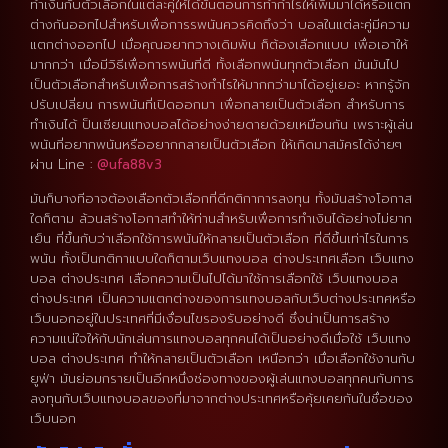
ทำเงินกับตัวเลือกในแต่ละคู่ให้ได้ขั้นตอนการทำกำไรให้เพิ่มมาได้หรือแตก
ต่างกันออกไปสำหรับเพื่อการรพนันควรคิดถึงว่า บอลในแต่ละคู่มีความ
แตกต่างออกไป เมื่อคุณอยากวางเดิมพัน ก็ต้องเลือกแบบ เพื่อเอาให้
มากกว่า เมื่อมีวิธีเพื่อการพนันที่ดี ทั้งเลือกพนันทุกตัวเลือก มันมันไป
เป็นตัวเลือกสำหรับเพื่อการสร้างกำไรให้มากกว่ามาได้อยู่เยอะ หากรู้จัก
ปรับเปลี่ยน การพนันที่เปิดออกมา เพื่อกลายเป็นตัวเลือก สำหรับการ
ทำเงินได้ ​ป็นเซียนแทงบอลได้อย่างง่ายดายด้วยเหมือนกัน เพราะผู้เล่น
พนันที่อยากพนันหรืออยากกลายเป็นตัวเลือก ให้เกิดมาสมัครได้ง่ายๆ
ผ่าน Line :
@ufa88v3
มันก็บางทีอาจต้องเลือกตัวเลือกที่ดีกติกาการลงทุน ทั้งมันสร้างโอกาส
ใดก็ตาม ล้วนสร้างโอกาสทำให้ท่านสำหรับเพื่อการทำเงินได้อย่างไม่ยาก
เย็น ที่ขึ้นกับว่าเลือกใช้การพนันให้กลายเป็นตัวเลือก ที่ดีขึ้นเท่าไรในการ
พนัน ทั้งเป็นกติกาแบบใดก็ตามเว็บแทงบอล ต่างประเทศเลือก เว็บแทง
บอล ต่างประเทศ เลือกความเป็นไปได้มาใช้การเลือกใช้ เว็บแทงบอล
ต่างประเทศ เป็นความแตกต่างของการแทงบอลกับเว็บต่างประเทศหรือ
เว็บนอกอยู่ในประเทศที่มีเงื่อนไขรองรับอย่างดี ซึ่งน่าเป็นการสร้าง
ความแน่ใจให้กับนักเล่นการแทงบอลทุกคนได้เป็นอย่างดีเมื่อใช้ เว็บแทง
บอล ต่างประเทศ ทำให้กลายเป็นตัวเลือก เหนือกว่า เมื่อเลือกใช้งานกับ
ยูฟ่า มันย่อมกรายเป็นอีกหนึ่งช่องทางของผู้เล่นแทงบอลทุกคนกับการ
ลงทุนกับเว็บแทงบอลของที่มาจากต่างประเทศหรือคุ้ยเคยกันในชื่อของ
เว็บนอก