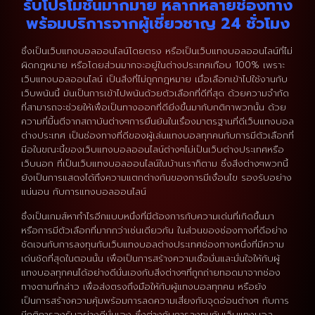
รับโปรโมชั่นมากมาย หลากหลายช่องทาง
พร้อมบริการจากผู้เชี่ยวชาญ 24 ชั่วโมง
ซึ่งเป็นเว็บแทงบอลออนไลน์โดยตรง หรือเป็นเว็บแทงบอลออนไลน์ที่ไม่
ผิดกฎหมาย หรือโดยส่วนมากจะอยู่ในต่างประเทศเกือบ 100% เพราะ
เว็บแทงบอลออนไลน์ เป็นสิ่งที่ไม่ถูกกฎหมาย เมื่อเลือกเข้าไปใช้งานกับ
เว็บพนันนี้ มันเป็นการเข้าไปพนันด้วยตัวเลือกที่ดีที่สุด ด้วยความจำกัด
ที่สามารถจะช่วยให้เพื่อเป็นทางออกที่ดียิ่งขึ้นมากับกติกาพวกนั้น ด้วย
ความที่มีันตีจากสถาบันต่างๆการยืนยันในเรื่องมาตรฐานที่ดีเว็บแทงบอล
ต่างประเทศ เป็นช่องทางที่ดีของผู้เล่นแทงบอลทุกคนกับการมีตัวเลือกที่
มีอในขณะนี้ของเว็บแทงบอลออนไลน์ต่างๆไม่เป็นเว็บต่างประเทศหรือ
เว็บนอก ที่เป็นเว็บแทงบอลออนไลน์ในบ้านเราก็ตาม ซึ่งสิ่งต่างๆพวกนี้
ยังเป็นการแสดงได้ถึงความแตกต่างกันของการมีเงื่อนไข รองรับอย่าง
แน่นอน กับการแทงบอลออนไลน์
ซึ่งเป็นเกมส์หากำไรอีกแบบหนึ่งที่มีต้องการกับความเด่นที่เกิดขึ้นมา
หรือการมีตัวเลือกที่มากกว่าเช่นเดียวกัน ในส่วนของช่องทางที่ดีอย่าง
ชัดเจนกับการลงทุนกับเว็บแทงบอลต่างประเทศช่องทางหนึ่งที่มีความ
เด่นชัดที่สุดในตอนนั้น เพื่อเป็นการสร้างความเชื่อมั่นและมั่นใจให้กับผู้
แทงบอลทุกคนได้อย่างดีนั่นเองกับสิ่งต่างๆที่ถูกถ่ายทอดมาจากช่อง
ทางตามที่กล่าว เพื่อส่งตรงถึงมือให้กับผู้แทงบอลทุกคน หรือยัง
เป็นการสร้างความคุ้มพร้อมการลดความเสี่ยงกับจุดอ่อนต่างๆ กับการ
มีกติการองรับอย่างดีนั่นเอง ซึ่งต่างกับการลงทุนกับเว็บแทงบอล