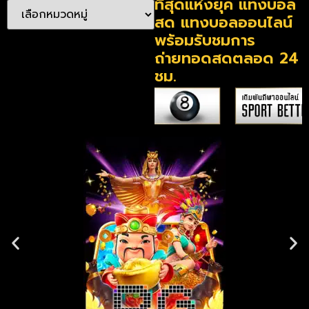
ที่สุดแห่งยุค แทงบอล
สด แทงบอลออนไลน์
พร้อมรับชมการ
ถ่ายทอดสดตลอด 24
ชม.