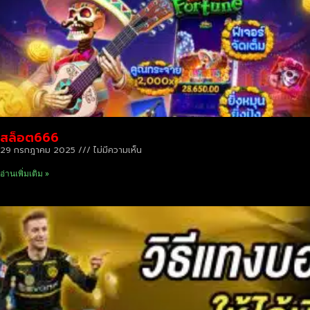
สล็อต666
29 กรกฎาคม 2025
ไม่มีความเห็น
อ่านเพิ่มเติม »