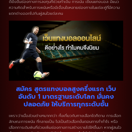
ดียิ่งขึ้นช่องทางการลงทุนที่ช่วยทำเงิน การเน้น เซียนแทงบอล มีแนว
ความคิดสำหรับการพนันหรือมีเงื่อนไขหลายช่องทางในแต่ละคู่ที่มีความ
แตกต่างออกไปกับผู้สนใจแต่ละคน
สมัคร สูตรแทงบอลสูงครึ่งแรก เว็บ
อันดับ 1 มาตรฐานระดับโลก มั่นคง
ปลอดภัย ให้บริการทุกระดับชั้น
เพราะว่าเมื่อส่วนต่างๆมากกว่า ทั้งเกี่ยวกับทางเลือกใดก็ตาม การเลือก
ลักษณะการพนัน ที่กลายเป็น ไปเป็นตัวเลือกขั้นตอนการทำกำไร หรือ
เลือกการเดิมพันที่ช่วยเพิ่มช่องทางการสร้างรายได้ให้ขึ้นมา หากผู้สนใจ