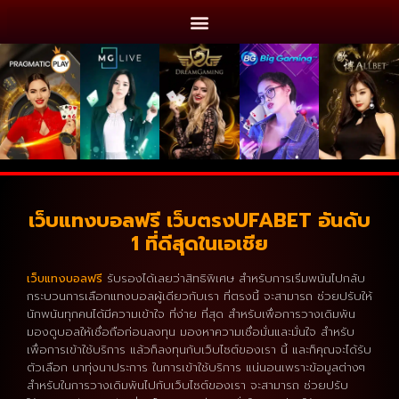
เว็บแทงบอลฟรี เว็บตรงUFABET อันดับ
1 ที่ดีสุดในเอเชีย
เว็บแทงบอลฟรี
รับรองได้เลยว่าสิทธิพิเศษ สำหรับการเริ่มพนันไปกลับ
กระบวนการเลือกแทงบอลผู้เดียวกับเรา ที่ตรงนี้ จะสามารถ ช่วยปรับให้
นักพนันทุกคนได้มีความเข้าใจ ที่ง่าย ที่สุด สำหรับเพื่อการวางเดิมพัน
มองดูบอลให้เชื่อถือก่อนลงทุน มองหาความเชื่อมั่นและมั่นใจ สำหรับ
เพื่อการเข้าใช้บริการ แล้วก็ลงทุนกับเว็บไซต์ของเรา นี้ และก็คุณจะได้รับ
ตัวเลือก นาทุ่งนาประการ ในการเข้าใช้บริการ แน่นอนเพราะข้อมูลต่างๆ
สำหรับในการวางเดิมพันไปกับเว็บไซต์ของเรา จะสามารถ ช่วยปรับ