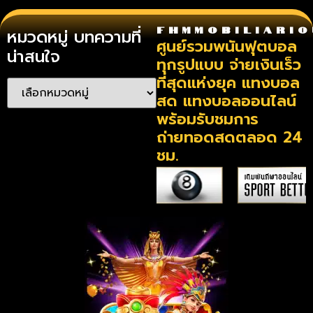
fhmmobiliari
หมวดหมู่ บทความที่
ศูนย์รวมพนันฟุตบอล
น่าสนใจ
ทุกรูปแบบ จ่ายเงินเร็ว
ที่สุดแห่งยุค แทงบอล
สด แทงบอลออนไลน์
พร้อมรับชมการ
ถ่ายทอดสดตลอด 24
ชม.