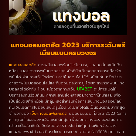
แทงบอลยอดฮิต 2023 บริการระดับพรี
เมี่ยมแบบครบวงจร
แทงบอลยอดฮิต
การพนันบอลพร้อมไปกับการดูบอลสดนั้นจะเป็นอีก
หนึ่งแบบอย่างการพนันบอลอย่างหนึ่งที่นักเสี่ยงดวงสามารถที่จะร่วม
พนันได้ ผ่านทางเว็บไซต์พนัน คาสิโนออนไลน์ ได้เหมือนกัน หรือเรียก
ง่ายว่าพนันบอลออนไลน์และก็มองบอลเตะอยู่ โดยจะสามารถพนันแทง
บอลสดได้อีกทั้ง 1 วัน เนื่องจากทางเว็บ
UFABET
จะมีการเปิดให้
บริการลงทุนร่วมกันมหาศาลหลายสิ่งหลายอย่างกว่าที่ไหนๆเลย เพื่อ
เป็นสิ่งช่วยทำให้มือใหม่ที่ลุ่มหลงสำหรับเพื่อการเล่นแทงบอลออนไลน์
กับเว็บไซต์คาสิโนออนไลน์ได้รู้เรื่อง ได้เข้าถึงได้ไม่เป็นอันตรายมากที่สุด
จำพวกของ
เว็บแทงบอลฟรีเครดิต
ยอดนิยมเยอะที่สุดใน 2023 ในการ
หากคุณกำลังมองหาเว็บไซต์ที่ดีที่สุด เพื่อสมัครแทงบอลออนไลน์การ
เข้ามาเป็นสมาชิกในเว็บไซต์ของเรา จะไม่ทำให้ทุกท่านผิดหวังอย่าง
แน่นอน เพราะไม่ว่าจะเป็นรูปแบบการแทงบอลออนไลน์ที่มีให้ทุกท่านเล่น