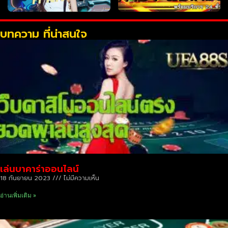
บทความ ที่น่าสนใจ
เล่นบาคาร่าออนไลน์
18 กันยายน 2023
ไม่มีความเห็น
อ่านเพิ่มเติม »