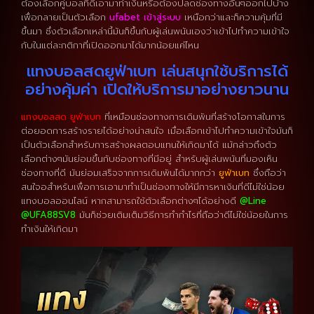
ต้องเลือกคู่บอลที่ดีเอามาทำเงินหรือต้องปลดช่องทางอื่นๆออกไปบ้าง
เพื่อกลายเป็นตัวเลือก
ufabet เข้าสู่ระบบ
เหนือกว่าและก็ความคุ้มที่มี
ขึ้นมา ซึ่งตัวเลือกเหล่านี้มันก็ขึ้นกับผู้เล่นพนันเองว่าเข้าไปทำความเข้าใจ
กับในแต่ละกติกาที่เปิดออกมาได้มากน้อยแค่ไหน
แทงบอลสดยูฟ่าเบท เล่นสนุกใช้บริการได้
อย่างคุ้มค่า เปิดให้บริการมาอย่างยาวนาน
แทงบอลสด ยูฟ่าเบท
ที่เหมือนช่องทางการเดิมพันที่สร้างโอกาสในการ
ต่อยอดการสร้างรายได้อย่างน่าสนใจ เมื่อเลือกเข้าไปทำความเข้าใจมันก็
เป็นตัวเลือกสำหรับการสร้างผลตอบแทนให้เกิดมาได้ แม้กล่าวถึงตัว
เลือกต่างๆมันย่อมขึ้นกับช่องทางที่มีอยู่ สำหรับผู้เล่นพนันที่มองเห็น
ช่องทางที่ดี มันย่อมเสร็จจากการเดิมพันได้มากกว่า
ยูฟ่าเบท
ซึ่งถือว่า
สนใจอสำหรับเพื่อการเอามาทำเป็นช่องทางให้มีการหาเงินที่ดีไม่ใช่น้อย
แทงบอลออนไลน์ หากสามารถใช้ตัวเลือกต่างๆได้อย่างดี
@Line
@UFA88SV8
มันก็ช่วยเติมเต็มวิธีการทำกำไรที่ถือว่าดีไม่ใช่น้อยในการ
ทำเงินให้เกิดมา