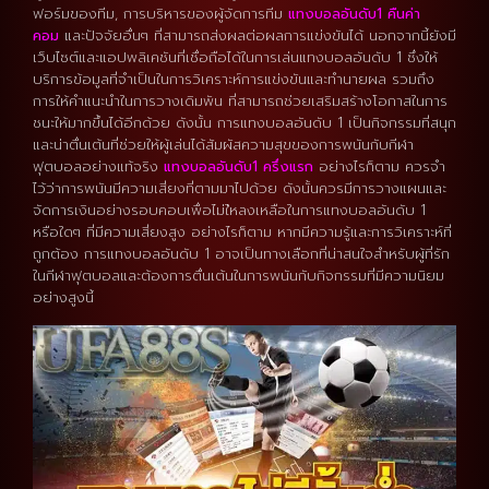
ฟอร์มของทีม, การบริหารของผู้จัดการทีม
แทงบอลอันดับ1 คืนค่า
คอม
และปัจจัยอื่นๆ ที่สามารถส่งผลต่อผลการแข่งขันได้ นอกจากนี้ยังมี
เว็บไซต์และแอปพลิเคชันที่เชื่อถือได้ในการเล่นแทงบอลอันดับ 1 ซึ่งให้
บริการข้อมูลที่จำเป็นในการวิเคราะห์การแข่งขันและทำนายผล รวมถึง
การให้คำแนะนำในการวางเดิมพัน ที่สามารถช่วยเสริมสร้างโอกาสในการ
ชนะให้มากขึ้นได้อีกด้วย ดังนั้น การแทงบอลอันดับ 1 เป็นกิจกรรมที่สนุก
และน่าตื่นเต้นที่ช่วยให้ผู้เล่นได้สัมผัสความสุขของการพนันกับกีฬา
ฟุตบอลอย่างแท้จริง
แทงบอลอันดับ1 ครึ่งแรก
อย่างไรก็ตาม ควรจำ
ไว้ว่าการพนันมีความเสี่ยงที่ตามมาไปด้วย ดังนั้นควรมีการวางแผนและ
จัดการเงินอย่างรอบคอบเพื่อไม่ใ่หลงเหลือในการแทงบอลอันดับ 1
หรือใดๆ ที่มีความเสี่ยงสูง อย่างไรก็ตาม หากมีความรู้และการวิเคราะห์ที่
ถูกต้อง การแทงบอลอันดับ 1 อาจเป็นทางเลือกที่น่าสนใจสำหรับผู้ที่รัก
ในกีฬาฟุตบอลและต้องการตื่นเต้นในการพนันกับกิจกรรมที่มีความนิยม
อย่างสูงนี้