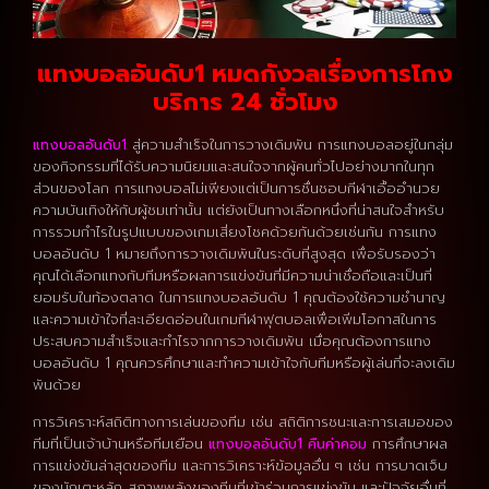
แทงบอลอันดับ1 หมดกังวลเรื่องการโกง
บริการ 24 ชั่วโมง
แทงบอลอันดับ1
สู่ความสำเร็จในการวางเดิมพัน การแทงบอลอยู่ในกลุ่ม
ของกิจกรรมที่ได้รับความนิยมและสนใจจากผู้คนทั่วไปอย่างมากในทุก
ส่วนของโลก การแทงบอลไม่เพียงแต่เป็นการชื่นชอบกีฬาเอื้ออำนวย
ความบันเทิงให้กับผู้ชมเท่านั้น แต่ยังเป็นทางเลือกหนึ่งที่น่าสนใจสำหรับ
การรวมกำไรในรูปแบบของเกมเสี่ยงโชคด้วยกันด้วยเช่นกัน การแทง
บอลอันดับ 1 หมายถึงการวางเดิมพันในระดับที่สูงสุด เพื่อรับรองว่า
คุณได้เลือกแทงกับทีมหรือผลการแข่งขันที่มีความน่าเชื่อถือและเป็นที่
ยอมรับในท้องตลาด ในการแทงบอลอันดับ 1 คุณต้องใช้ความชำนาญ
และความเข้าใจที่ละเอียดอ่อนในเกมกีฬาฟุตบอลเพื่อเพิ่มโอกาสในการ
ประสบความสำเร็จและกำไรจากการวางเดิมพัน เมื่อคุณต้องการแทง
บอลอันดับ 1 คุณควรศึกษาและทำความเข้าใจกับทีมหรือผู้เล่นที่จะลงเดิม
พันด้วย
การวิเคราะห์สถิติทางการเล่นของทีม เช่น สถิติการชนะและการเสมอของ
ทีมที่เป็นเจ้าบ้านหรือทีมเยือน
แทงบอลอันดับ1 คืนค่าคอม
การศึกษาผล
การแข่งขันล่าสุดของทีม และการวิเคราะห์ข้อมูลอื่น ๆ เช่น การบาดเจ็บ
ของนักเตะหลัก สภาพพลังของทีมที่เข้าร่วมการแข่งขัน และปัจจัยอื่นที่