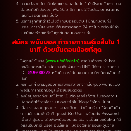
ความปลอดภัย: เว็บไซต์แทงบอลอันดับ 1 มักมีระบบรักษาความ
ปลอดภัยที่เข้มงวด เพื่อให้สมาชิกทุกคนได้รับประสบการณ์การ
เล่นที่ปลอดภัยและมั่นใจ
บริการลูกค้าที่ดี: เว็บไซต์แทงบอลอันดับ 1 มักมีทีมงานที่มี
ประสบการณ์และพร้อมให้บริการตลอด 24 ชั่วโมง พร้อมให้คำ
แนะนำและช่วยเหลือในทุกขั้นตอนของการเล่น
สมัคร พนันบอล ทำรายการเสร็จสิ้นใน 1
นาที ด้วยขั้นตอนน้อยที่สุด
ให้คุณเข้าไปยัง
(www.ufa88s.info)
จากนั้นก็จะพบว่ามีราย
ละเอียดการแจ้ง สมัครสมาชิกผ่านทาง LINE มีทั้งการแอดตาม
ID :
@UFA88SV8
หรือคิวอาร์โค้ดสะดวกแบบไหนก็กดเลือกได้
ทันที
คลิกไปที่คำว่าเมนูของการสมัครสมาชิกจากนั้นคุณจะพบกับแบบ
ฟอร์มการกรอกข้อมูลเพื่อยืนยันตัวตน
ลงข้อมูลจริงทั้งหมดไม่ว่าจะเป็นข้อมูลอะไรก็ตามรับรองความ
ปลอดภัยไว้วางใจระบบของเราได้ไม่มีข้อมูลรั่วไหลแน่นอน
เมื่อตรวจสอบทุกอย่างแบบละเอียดแล้วเรียบร้อย ให้กดยืนยัน
การสมัครสมาชิกอีกที คุณจะได้รับ User พร้อมตั้ง Password
เพื่อเข้าสู่ระบบ เดิมพันพนันออนไลน์ ไม่ว่าจะเป็นเกมชนิดไหน ก็มี
ให้เล่นในบัญชี User อันนี้แหละ ไม่ต้องใช้หลายอันให้วุ่นวาย