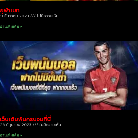
ยูฟ่าเบท
11 ธันวาคม 2023
ไม่มีความเห็น
อ่านเพิ่มเติม »
เว็บเดิมพันครบจบที่นี่
26 มิถุนายน 2023
ไม่มีความเห็น
อ่านเพิ่มเติม »