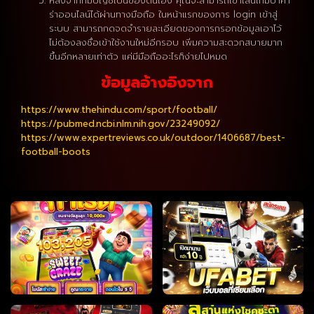
หลังจากที่มีบัญชีเป็นของตนเอง คุณจะสามารถเข้าเล่นเกมบาคา
ร่าออนไลน์ได้ผ่านทางมือถือ ในหน้าแรกของการ login เข้าสู่
ระบบ สามารถกดจดจำรายละเอียดของการกรอกข้อมูลเอาไว้
ไม่ต้องลงชื่อเข้าใช้งานใหม่อีกรอบ เพิ่มความสะดวกสบายมาก
ขึ้นอีกหลายเท่าตัว แค่มีมือถืออะไรก็ง่ายไปหมด
ข้อมูลอ้างอิงจาก
https://www.thehindu.com/sport/football/
https://pubmed.ncbi.nlm.nih.gov/23249092/
https://www.expertreviews.co.uk/outdoor/1406687/best-
football-boots