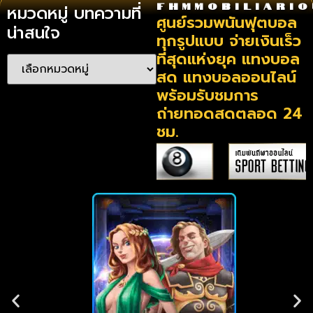
fhmmobiliari
หมวดหมู่ บทความที่
ศูนย์รวมพนันฟุตบอล
น่าสนใจ
ทุกรูปแบบ จ่ายเงินเร็ว
ที่สุดแห่งยุค แทงบอล
สด แทงบอลออนไลน์
พร้อมรับชมการ
ถ่ายทอดสดตลอด 24
ชม.