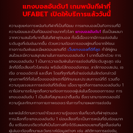
แทงบอลอันดับ1 เกมพนันกีฬาที่
UFABET เปิดให้บริการแล้ววันนี้
ความสุขแห่งการพนันกับกีฬาที่เป็นที่นิยม การแทงบอลเป็นกิจกรรมที่มี
ความนิยมและเป็นที่นิยมอย่างมากทั่วโลก
แทงบอลอันดับ1
ซึ่งเป็นผลมา
จากความสนใจที่มากขึ้นในกีฬาฟุตบอล ทั้งนี้เนื่องจากมีการแข่งขันใน
ระดับสูงที่เข้มข้นมากขึ้น ด้วยความต้องการของผู้คนที่อยากให้ชนะ
ทางการเดิมพันและมีผลตอบแทนที่ดี
เว็บแทงบอลที่ดีที่สุด
ทำให้ผู้คน
สนใจและมีความสนุกสนานในการแทงบอลอันดับ 1 มากขึ้นอีกด้วย การ
แทงบอลอันดับ 1 เป็นการวางเดิมพันในการแข่งขันที่มีระดับสูงสุด เช่น
ลีกที่มีชื่อเสียงทั่วโลกเช่น พรีเมียร์ลีกของอังกฤษ, ลาลีกาของสเปน, เซ
เรีย อาของอิตาลี และอื่นๆ โดยที่ทุกทีมที่เข้าแข่งขันในลีกดังกล่าวมี
คุณภาพที่ดีทั้งในเรื่องของนักเตะที่มีทักษะและประสบการณ์ที่ดี รวมถึง
ความรุนแรงและการแข่งขันที่ดีเยี่ยม เมื่อเราพูดถึงการแทงบอลอันดับ 1
เราไม่สามารถไม่พูดถึงความต้องการของผู้เล่นในเรื่องของการชนะ การ
แทงบอลอันดับ 1 เป็นสิ่งที่สนุกและน่าตื่นเต้น ซึ่งเราสามารถทดลองใช้
ความรู้และทักษะทางกายภาพของเราในการทำนายผลการแข่งขัน
และพนันได้ตามความเข้าใจและความรู้ของเราในเกี่ยวกับกีฬาฟุตบอล
การเลือกที่จะแทงบอลอันดับ 1 ย่อมเสี่ยงที่จะเป็นการพนันที่ซับซ้อนมาก
ขึ้น แต่ในขณะเดียวกันก็เป็นโอกาสที่จะได้รับผลตอบแทนที่สูงขึ้นเช่นกัน
ผู้เล่นจะต้องศึกษาและวิเคราะห์ข้อมูลต่างๆ เช่น สถิติทางการแข่งขัน,