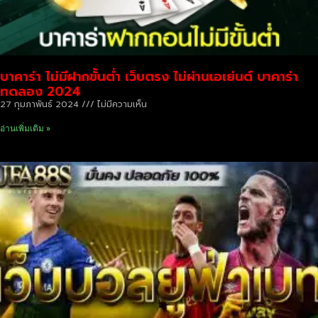
บาคาร่า ไม่มีฝากขั้นต่ำ เว็บตรง ไม่ผ่านเอเย่นต์ บาคาร่า
ทดลอง 2024
27 กุมภาพันธ์ 2024
ไม่มีความเห็น
อ่านเพิ่มเติม »