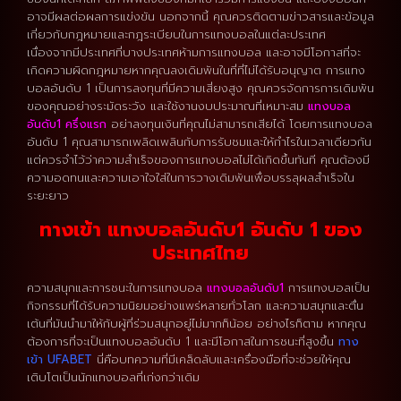
อาจมีผลต่อผลการแข่งขัน นอกจากนี้ คุณควรติดตามข่าวสารและข้อมูล
เกี่ยวกับกฎหมายและกฎระเบียบในการแทงบอลในแต่ละประเทศ
เนื่องจากมีประเทศที่บางประเทศห้ามการแทงบอล และอาจมีโอกาสที่จะ
เกิดความผิดกฎหมายหากคุณลงเดิมพันในที่ที่ไม่ได้รับอนุญาต การแทง
บอลอันดับ 1 เป็นการลงทุนที่มีความเสี่ยงสูง คุณควรจัดการการเดิมพัน
ของคุณอย่างระมัดระวัง และใช้งานงบประมาณที่เหมาะสม
แทงบอล
อันดับ1 ครึ่งแรก
อย่าลงทุนเงินที่คุณไม่สามารถเสียได้ โดยการแทงบอล
อันดับ 1 คุณสามารถเพลิดเพลินกับการรับชมและให้กำไรในเวลาเดียวกัน
แต่ควรจำไว้ว่าความสำเร็จของการแทงบอลไม่ได้เกิดขึ้นทันที คุณต้องมี
ความอดทนและความเอาใจใส่ในการวางเดิมพันเพื่อบรรลุผลสำเร็จใน
ระยะยาว
ทางเข้า แทงบอลอันดับ1 อันดับ 1 ของ
ประเทศไทย
ความสนุกและการชนะในการแทงบอล
แทงบอลอันดับ1
การแทงบอลเป็น
กิจกรรมที่ได้รับความนิยมอย่างแพร่หลายทั่วโลก และความสนุกและตื่น
เต้นที่มันนำมาให้กับผู้ที่ร่วมสนุกอยู่ไม่มากก็น้อย อย่างไรก็ตาม หากคุณ
ต้องการที่จะเป็นแทงบอลอันดับ 1 และมีโอกาสในการชนะที่สูงขึ้น
ทาง
เข้า UFABET
นี่คือบทความที่มีเคล็ดลับและเครื่องมือที่จะช่วยให้คุณ
เติบโตเป็นนักแทงบอลที่เก่งกว่าเดิม