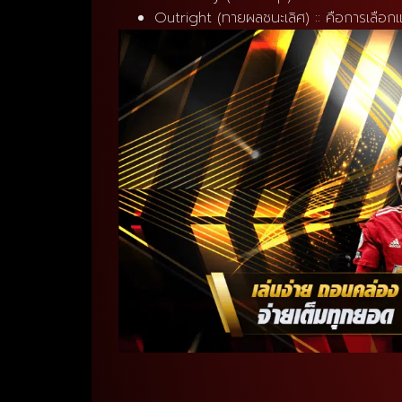
Outright (ทายผลชนะเลิศ) :: คือการเลือกแท