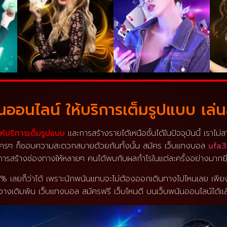
ันออนไลน์ ให้บริการเต็มรูปแบบ เล่นส
ให้บริการเต็มรูปแบบ
และการสร้างรายได้เหนือชั้นได้ในปัจจุบันนี้ เราไ
ุบันใครๆ ก็ชอบความสะดวกสบายด้วยกันทั้งนั้น สมัคร เว็บแทงบอล
ufa3
เป็นการสร้างช่องทางให้หลายๆ คนได้พบกับผลกำไรในแต่ละครั้งอย่างมากยิ่
 เลยก็ว่าได้ เพราะนักพนันแทบจะไม่ต้องออกเดินทางไปไหนเลย เพียงแ
รวางเดิมพัน เว็บแทงบอล สมัครฟรี เว็บไหนดี บนเว็บพนันออนไลน์ได้แล