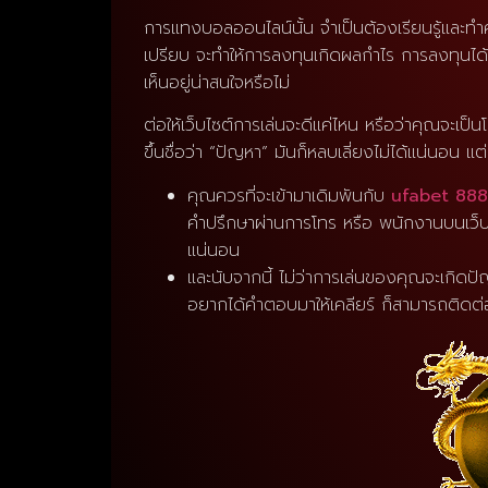
การแทงบอลออนไลน์นั้น จำเป็นต้องเรียนรู้และทำค
เปรียบ จะทำให้การลงทุนเกิดผลกำไร การลงทุนได้ประ
เห็นอยู่น่าสนใจหรือไม่
ต่อให้เว็บไซต์การเล่นจะดีแค่ไหน หรือว่าคุณจะเป็
ขึ้นชื่อว่า “ปัญหา” มันก็หลบเลี่ยงไม่ได้แน่นอน แต
คุณควรที่จะเข้ามาเดิมพันกับ
ufabet 888
คำปรึกษาผ่านการโทร หรือ พนักงานบนเว็บไ
แน่นอน
และนับจากนี้ ไม่ว่าการเล่นของคุณจะเกิดปั
อยากได้คำตอบมาให้เคลียร์ ก็สามารถติดต่