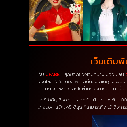
เว็บเดิมพ
เว็บ
UFABET
สุดยอดของเว็บที่มีระบบออนไลน์
ออนไลน์ ไม่ใช่ที่นิยมเพราะแน่นอนว่าในยุคปัจจ
ที่มีการเปิดให้สร้างรายได้ผ่านช่องทางนี้ มันก็
และที่สำคัญคือความปลอดภัย มันแทบจะเต็ม 100%
แทงบอล สมัครฟรี ดีสุด ก็สามารถที่จะเข้าถึงกา