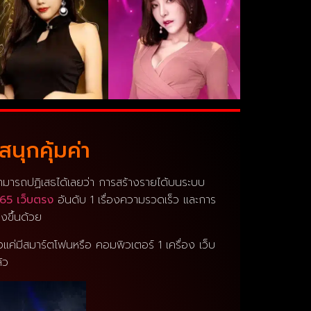
นุกคุ้มค่า
ม่สามารถปฏิเสธได้เลยว่า การสร้างรายได้บนระบบ
65 เว็บตรง
อันดับ 1 เรื่องความรวดเร็ว และการ
งขึ้นด้วย
ค่มีสมาร์ตโฟนหรือ คอมพิวเตอร์ 1 เครื่อง เว็บ
้ว