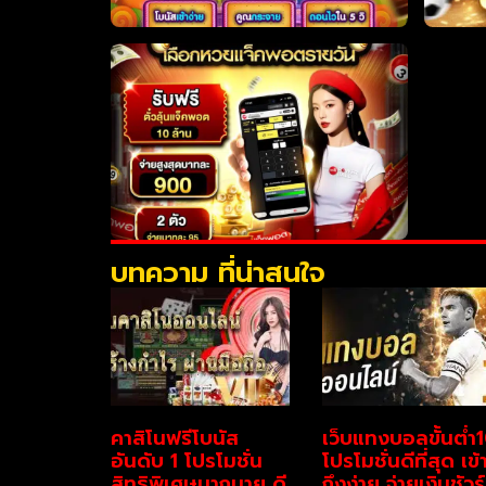
บทความ ที่น่าสนใจ
คาสิโนฟรีโบนัส
เว็บแทงบอลขั้นต่ำ
อันดับ 1 โปรโมชั่น
โปรโมชั่นดีที่สุด เข้
สิทธิพิเศษมากมาย ดี
ถึงง่าย จ่ายเงินชัวร์