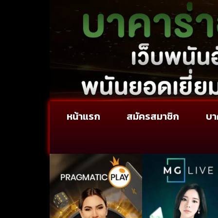
หน้าแรก
สมัครสมาชิก
บา