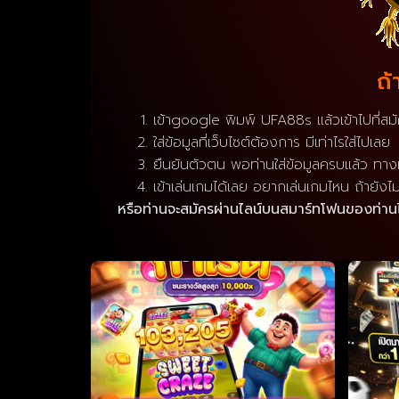
ถ
เข้าgoogle พิมพ์ UFA88s แล้วเข้าไปที่ส
ใส่ข้อมูลที่เว็บไซต์ต้องการ มีเท่าไรใส่ไปเลย
ยืนยันตัวตน พอท่านใส่ข้อมูลครบแล้ว ทางท
เข้าเล่นเกมได้เลย อยากเล่นเกมไหน ถ้ายังไ
หรือท่านจะสมัครผ่านไลน์บนสมาร์ทโฟนของท่านไ