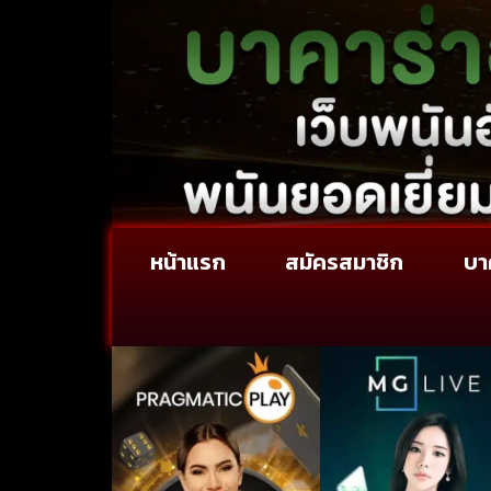
หน้าแรก
สมัครสมาชิก
บา