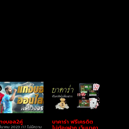
ทงบอล2คู่
บาคาร่า ฟรีเครดิต
ไม่ต้องฝาก เว็บบาคา
มีนาคม 2023
ไม่มีความ