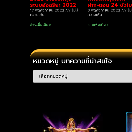
ระบบอัจฉริยะ 2022
ฝาก-ถอน 24 ชั่วโ
17 พฤศจิกายน 2022
ไม่มี
8 พฤศจิกายน 2022
ไม่
ความเห็น
ความเห็น
อ่านเพิ่มเติม »
อ่านเพิ่มเติม »
หมวดหมู่ บทความที่น่าสนใจ