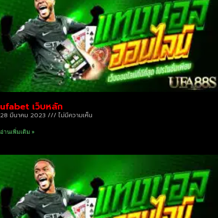
ufabet เว็บหลัก
28 มีนาคม 2023
ไม่มีความเห็น
อ่านเพิ่มเติม »