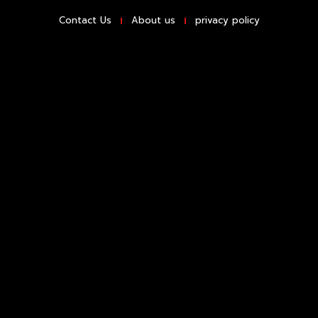
Contact Us
About us
privacy policy