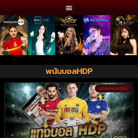
พนันบอลHDP
แทงบอลออนไลน์