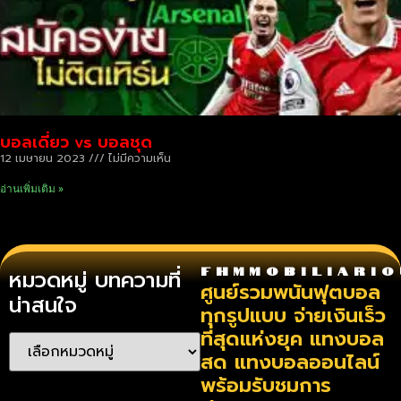
บอลเดี่ยว vs บอลชุด
12 เมษายน 2023
ไม่มีความเห็น
อ่านเพิ่มเติม »
fhmmobiliari
หมวดหมู่ บทความที่
ศูนย์รวมพนันฟุตบอล
น่าสนใจ
ทุกรูปแบบ จ่ายเงินเร็ว
ที่สุดแห่งยุค แทงบอล
สด แทงบอลออนไลน์
พร้อมรับชมการ