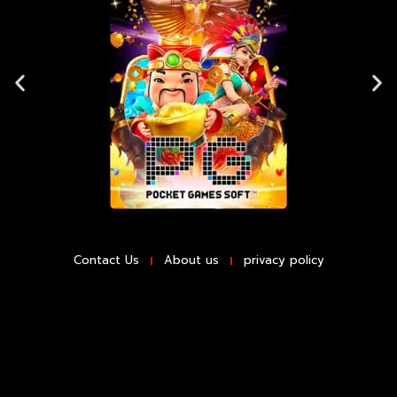
Contact Us
About us
privacy policy