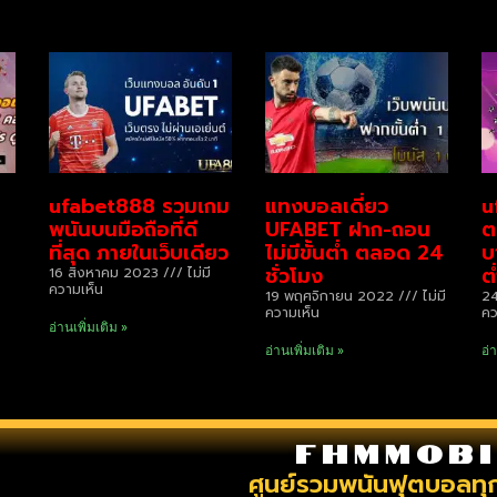
ufabet888 รวมเกม
แทงบอลเดี่ยว
u
พนันบนมือถือที่ดี
UFABET ฝาก-ถอน
ต
ที่สุด ภายในเว็บเดียว
ไม่มีขั้นตํ่า ตลอด 24
บ
ชั่วโมง
ต
16 สิงหาคม 2023
ไม่มี
ความเห็น
19 พฤศจิกายน 2022
ไม่มี
24
ความเห็น
คว
อ่านเพิ่มเติม »
อ่านเพิ่มเติม »
อ่
fhmmobi
ศูนย์รวมพนันฟุตบอลทุกร