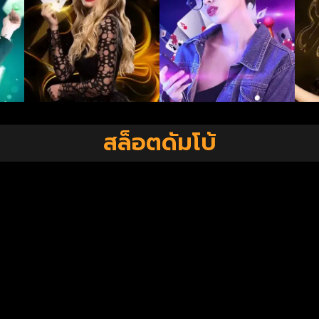
สล็อตดัมโบ้