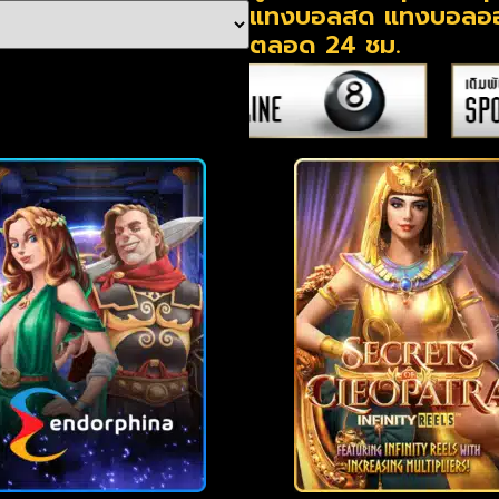
แทงบอลสด แทงบอลออน
ตลอด 24 ชม.