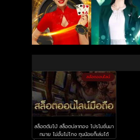
สล๊อตออนไลน์
สล็อตดัมโบ้ สล็อตปลาทอง โปรโมชั่นมา
กมาย ไม่อั้นไม่โกง ทุนน้อยก็เล่นได้