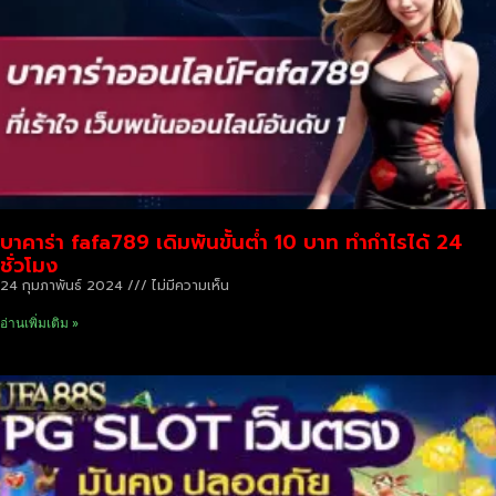
บาคาร่า fafa789 เดิมพันขั้นต่ำ 10 บาท ทำกำไรได้ 24
ชั่วโมง
24 กุมภาพันธ์ 2024
ไม่มีความเห็น
อ่านเพิ่มเติม »