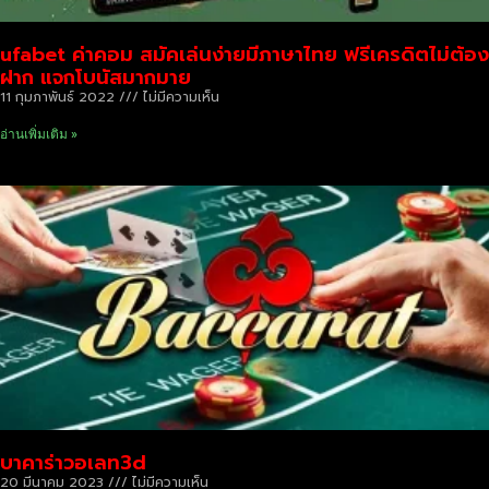
ufabet ค่าคอม สมัคเล่นง่ายมีภาษาไทย ฟรีเครดิตไม่ต้อง
ฝาก แจกโบนัสมากมาย
11 กุมภาพันธ์ 2022
ไม่มีความเห็น
อ่านเพิ่มเติม »
บาคาร่าวอเลท3d
20 มีนาคม 2023
ไม่มีความเห็น