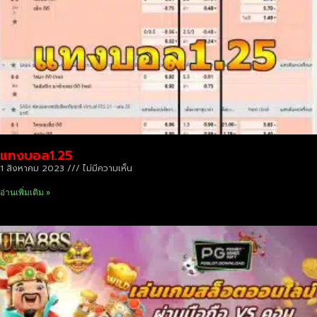
แทงบอล1.25
1 สิงหาคม 2023
ไม่มีความเห็น
อ่านเพิ่มเติม »