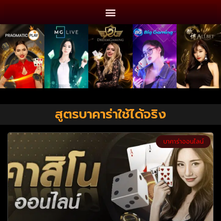
สูตรบาคาร่าใช้ได้จริง
บาคาร่าออนไลน์