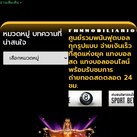
อ่านเพิ่มเติม »
fhmmobiliari
หมวดหมู่ บทความที่
ศูนย์รวมพนันฟุตบอล
น่าสนใจ
ทุกรูปแบบ จ่ายเงินเร็ว
ที่สุดแห่งยุค แทงบอล
สด แทงบอลออนไลน์
พร้อมรับชมการ
ถ่ายทอดสดตลอด 24
ชม.