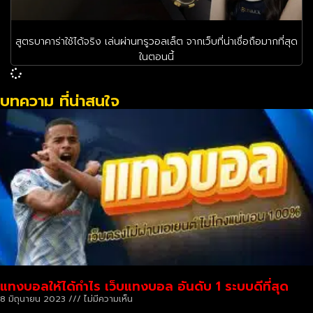
สูตรบาคาร่าใช้ได้จริง เล่นผ่านทรูวอลเล็ต จากเว็บที่น่าเชื่อถือมากที่สุด
ในตอนนี้
บทความ ที่น่าสนใจ
แทงบอลให้ได้กําไร เว็บแทงบอล อันดับ 1 ระบบดีที่สุด
8 มิถุนายน 2023
ไม่มีความเห็น