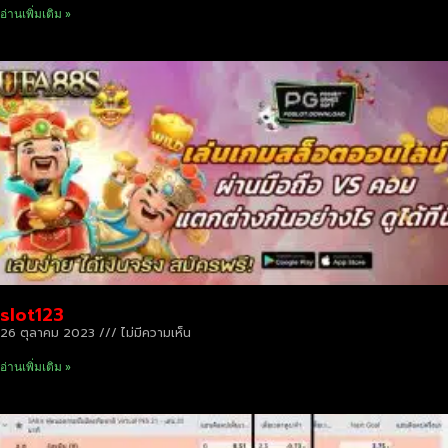
อ่านเพิ่มเติม »
slot123
26 ตุลาคม 2023
ไม่มีความเห็น
อ่านเพิ่มเติม »