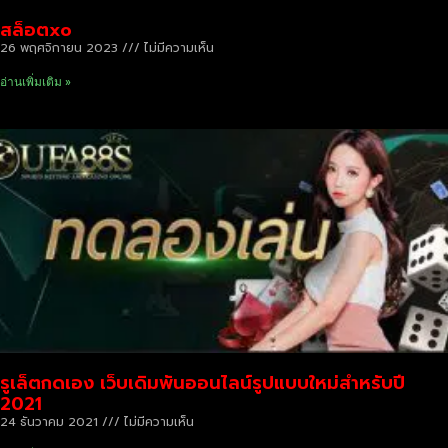
สล็อตxo
26 พฤศจิกายน 2023
ไม่มีความเห็น
อ่านเพิ่มเติม »
รูเล็ตกดเอง เว็บเดิมพันออนไลน์รูปแบบใหม่สำหรับปี
2021
24 ธันวาคม 2021
ไม่มีความเห็น