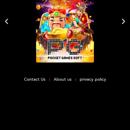
Contact Us
About us
privacy policy