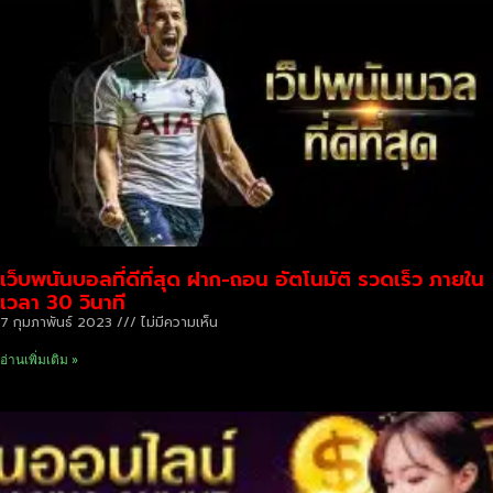
เว็บพนันบอลที่ดีที่สุด ฝาก-ถอน อัตโนมัติ รวดเร็ว ภายใน
เวลา 30 วินาที
7 กุมภาพันธ์ 2023
ไม่มีความเห็น
อ่านเพิ่มเติม »