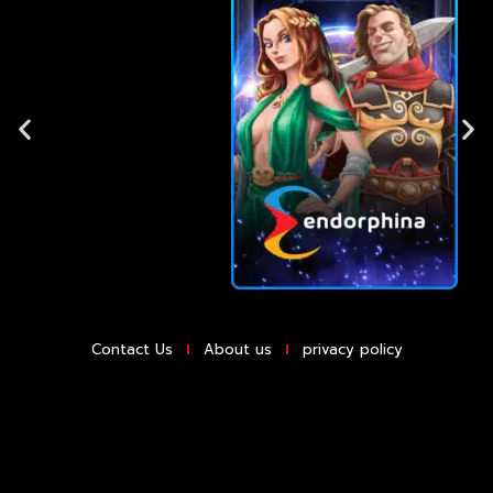
Contact Us
About us
privacy policy