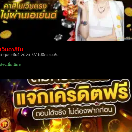
เว็บคาสิโน
4 กุมภาพันธ์ 2024
ไม่มีความเห็น
อ่านเพิ่มเติม »