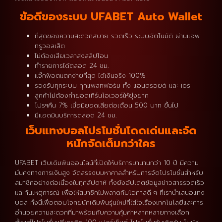
ข้อดีของระบบ UFABET Auto Wallet
ที่สุดของความสะดวกสบาย รวดเร็ว ระบบอัตโนมัติ ผ่านแอพ
ทรูวอลเล็ต
ไม่ต้องเสียเวลาส่งสลิปโอน
ทำรายการได้ตลอด 24 ชม.
แจ๊กพ็อตแตกง่ายที่สุด ได้เงินจริง 100%
รองรับทุกระบบ ทุกแพลทฟอร์ม ทั้ง แอนดรอยด์ และ ios
ลูกค้าไม่ต้องทำยอดเทิร์นโอเวอร์ให้ยุ่งยาก
โปรฯคืน 7% เมื่อมียอดเสียต่อเดือน 500 บาท ขึ้นไป
มีแอดมินบริการตลอด 24 ชม.
เว็บแทงบอลโปรโมชั่นโดดเด่นและจัด
หนักจัดเต็มกว่าใคร
UFABET เว็บเดิมพันออนไลน์ที่เปิดให้บริการมานานกว่า 10 ปี มีความ
มั่นคงทางการเงินสูง จัดสรรงบมหาศาลสำหรับการจัดโปรโมชั่นสำหรับ
สมาชิกอย่างต่อเนื่องในทุกสัปดาห์ ทั้งยังอัปเดตข้อมูลข่าวสารรวดเร็ว
และทันเหตุการณ์ เพื่อให้สมาชิกไม่พลาดกับโอกาสดี ๆ ที่เรานำเสนอแทง
บอล ทั้งนี้เพื่อตอบโจทย์นักเดิมพันรุ่นใหม่ที่ใส่ใจเรื่องเทคโนโลยีและการ
อำนวยความสะดวกที่มาพร้อมกับความคุ้มค่าหลากหลายทางเลือก