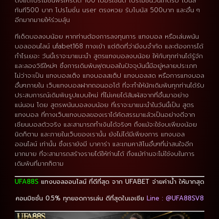
ตั้งแต่โปรโมชั่นฟรีเครดิต 100 เปอร์เซ็นต์ โปรโมชั่นวันเกิดรับ โบนัส
ทันที500 บาท โปรโมชั่น user ตรงหวย รับโบนัส 500บาท และอื่น ๆ
อีกมากมายให้ร่วมลุ้น
ทีเด็ดบอลงบน้อย หากท่านต้องการลงทุนการ แทงบอล หรือเล่นพนัน
บอลออนไลน์ ufabet168 ทางเข้า แต่ติดที่ว่ามีงบจำกัด และต้องการได้
กำไรเยอะ วันนี้เราจะมาแนะนำ สูตรแทงบอลงบน้อย ให้กับทุกท่านได้รู้จัก
และลองวิธีใหม่ๆ ซึ่งการเดิมพันฟุตบอลในปัจจุบันนี้มีอยู่หลายประเภท
ไม่ว่าจะเป็น แทงบอลเต็ง แทงบอลสเต็ป แทงบอลสด หรือการแทงบอล
อื่นๆภายใน เว็บแทงบอลฝากถอนออโต้ ที่จะทำให้นักเดิมพันทุกท่านได้รับ
ประสบการณ์เดิมพันรูปแบบใหม่ ที่ไม่เคยได้สัมผัสจากที่อื่นมาอย่าง
แน่นอน โดย สูตรพนันบอลงบน้อย ที่เราจะมาแนะนำในวันนี้เป็น สูตร
แทงบอล ที่ทางเว็บแทงบอลของเราได้คัดสรรมาแล้วเป็นอย่างดีจาก
เซียนบอลตัวจริง และสามารถทำเงินได้จริงๆ ถึงแม้จะใช้งบเพียงน้อย
นิดก็ตาม และภายในเว็บของเรานั้น ยังไม่ได้มีเพียงการ แทงบอล
ออนไลน์ เท่านั้น ซึ่งเรายังมี บาคาร่า และเกมคาสิโนอื่นๆที่น่าสนใจอีก
มากมาย ที่จะสามารถสร้างรายได้ให้ท่านได้ ถึงแม้ท่านจะไม่ใช้งบในการ
เดิมพันที่มากก็ตาม
UFA88S
แทงบอลออนไลน์ ที่ดีที่สุด จาก UFABET จ่ายค่าน้ำ ให้มากสุด
คอมมิชชั่น 0.5% ทุกยอดการเล่น ดีที่สุดในเอเชีย
Line :
@UFA88SV8