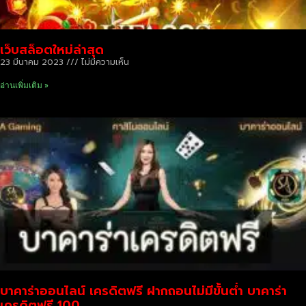
เว็บสล็อตใหม่ล่าสุด
23 มีนาคม 2023
ไม่มีความเห็น
อ่านเพิ่มเติม »
บาคาร่าออนไลน์ เครดิตฟรี ฝากถอนไม่มีขั้นต่ำ บาคาร่า
เครดิตฟรี 100