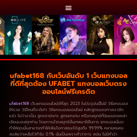
ufabet168 กับ
เว็บอันดับ 1 เว็บแทงบอล
ที่ดีที่สุดต้อง UFABET แทงบอลเว็บตรง
ออนไลน์ฟรีเครดิต
ufabet168
เว็บแทงออนไลน์ดีที่สุด 2023 ในปัจจุบันนี้ไม่มี วิธีแทงบอล
ให้รวย วิธีไหนที่จะดีเท่า วิธีแทงบอลออนไลน์ หลักสูตรของทางเราอีก
แล้ว ไม่ว่าจะเป็น สูตรตามังกร สูตรแทงทบ หรือกลยุทธ์ที่นิยมของเหล่า
เซียนบอลทุกท่าน โดยการนำกลยุทธ์ขั้นเทพมาใช้ในการ แทงบอลนั้นจะ
ทำให้คุณนั้นสามารถทำให้เพิ่มโอกาสชนะได้สูงถึง 99.99% หลายคนคง
สงสัยว่าเหลือไว้ทำไม 0.1% นั่นเป็นเพราะคำว่าการ พนัน ไม่มีคำว่า