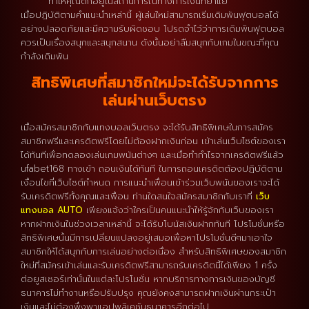
ทำให้คุณตกอยู่ในสถานการณ์ทางการเงินที่ย่ำแย่
เมื่อปฏิบัติตามคำแนะนำเหล่านี้ ผู้เล่นใหม่สามารถเริ่มเดิมพันฟุตบอลได้
อย่างปลอดภัยและมีความรับผิดชอบ โปรดจำไว้ว่าการเดิมพันฟุตบอล
ควรเป็นเรื่องสนุกและสนุกสนาน ดังนั้นอย่าลืมสนุกกับเกมในขณะที่คุณ
กำลังเดิมพัน
สิทธิพิเศษที่สมาชิกใหม่จะได้รับจากการ
เล่นผ่านเว็บตรง
เมื่อสมัครสมาชิกกับแทงบอลเว็บตรง จะได้รับสิทธิพิเศษในการสมัคร
สมาชิกฟรีและเครดิตฟรีโดยไม่ต้องฝากเงินก่อน เข้าเล่นเว็บไซต์ของเรา
ได้ทันทีเพื่อทดลองเล่นเกมพนันต่างๆ และเมื่อทำกำไรจากเครดิตฟรีแล้ว
ufabet168 ทางเข้า ถอนเงินได้ทันที ในการถอนเครดิตต้องปฏิบัติตาม
เงื่อนไขที่เว็บไซต์กำหนด การแนะนำเพื่อนเข้าร่วมเว็บพนันของเราจะได้
รับเครดิตฟรีทั้งคุณและเพื่อน ท่านใดสนใจสมัครสมาชิกกับเราที่
เว็บ
แทงบอล AUTO
เพียงแจ้งว่าใครเป็นคนแนะนำให้รู้จักกับเว็บของเรา
หากฝากเงินในช่วงเวลาเหล่านี้ จะได้รับโบนัสเงินฝากทันที โปรโมชั่นหรือ
สิทธิพิเศษนั้นมีการเปลี่ยนแปลงอยู่เสมอเพื่อหาโปรโมชั่นดีๆมาเอาใจ
สมาชิกให้ได้สนุกกับการเล่นอย่างต่อเนื่อง สำหรับสิทธิพิเศษของสมาชิก
ใหม่ที่สมัครเข้าเล่นและรับเครดิตฟรีสามารถรับเครดิตนี้ได้เพียง 1 ครั้ง
ต่อยูสเซอร์เท่านั้นในแต่ละโปรโมชั่น หากบริการทางการเงินของบัญชี
ธนาคารไม่ทำงานหรือปรับปรุง คุณยังคงสามารถฝากเงินผ่านกระเป๋า
เงินและไม่ต้องพึ่งพาแอปพลิเคชันธนาคารอีกต่อไป