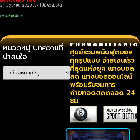
24 มิถุนายน 2023
ไม่มีความเห็น
อ่านเพิ่มเติม »
fhmmobiliari
หมวดหมู่ บทความที่
ศูนย์รวมพนันฟุตบอล
น่าสนใจ
ทุกรูปแบบ จ่ายเงินเร็ว
ที่สุดแห่งยุค แทงบอล
สด แทงบอลออนไลน์
พร้อมรับชมการ
ถ่ายทอดสดตลอด 24
ชม.