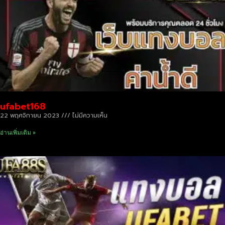
ufabet168
22 พฤศจิกายน 2023
ไม่มีความเห็น
อ่านเพิ่มเติม »