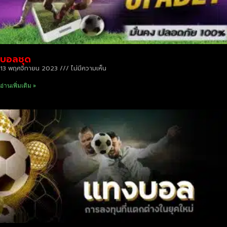
บอลชุด
13 พฤศจิกายน 2023
ไม่มีความเห็น
อ่านเพิ่มเติม »