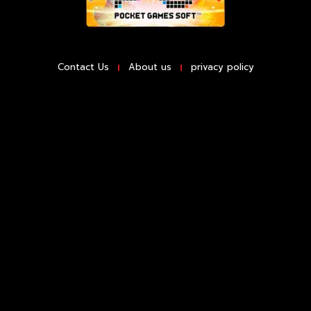
Contact Us
About us
privacy policy