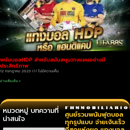
พนันบอลHDP สำหรับสนับสนุนวางแผนอย่างมี
ประสิทธิภาพ
12 กรกฎาคม 2023
ไม่มีความเห็น
อ่านเพิ่มเติม »
fhmmobiliari
หมวดหมู่ บทความที่
ศูนย์รวมพนันฟุตบอล
น่าสนใจ
ทุกรูปแบบ จ่ายเงินเร็ว
ที่สุดแห่งยุค แทงบอล