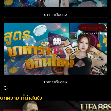
บาคาร่าเว็บตรง
บาคาร่าออนไลน์
บาคาร่าเว็บตรง
บทความ ที่น่าสนใจ